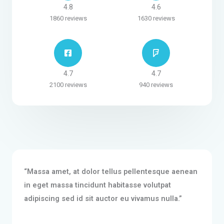
z
4.8
4.6
i
1860 reviews
1630 reviews
o
n
e
4
.
4.7
4.7
7
2100 reviews
940 reviews
s
u
5
“Massa amet, at dolor tellus pellentesque aenean
in eget massa tincidunt habitasse volutpat
adipiscing sed id sit auctor eu vivamus nulla.”