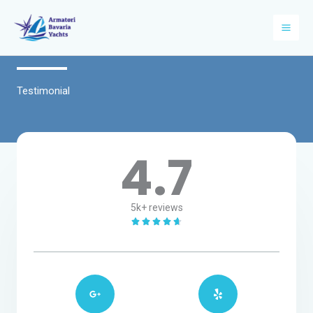
Vai
al
contenuto
Testimonial
4.7
5k+ reviews
V





a
l
u
t
a