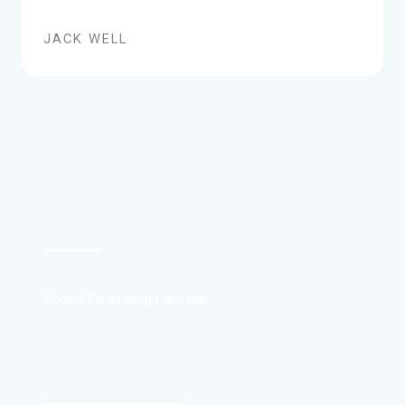
JACK WELL
Couple Parasailing Package
Diam condimentum sit nec libero et vestibulum est,
sit posuere rhoncus laoreet .