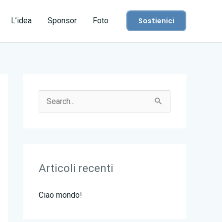
L’idea
Sponsor
Foto
Sostienici
C
e
r
c
Articoli recenti
a
:
Ciao mondo!